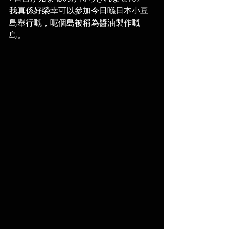
我真係好榮幸可以參加今日喺日本小豆
島舉行嘅，呢個島被稱為醬油製作嘅
島。