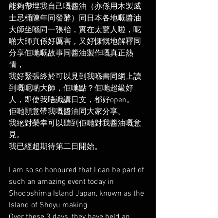
能夠帶埋我自己嘅醬油（亦係用木製威
士忌桶陳年同發酵）同日本各地嘅醬油
大師坐喺同一張枱，實在太驚人啦，呢
啲大師真係好厲害，又好慷慨地解釋同
分享佢哋嘅故事同醬油製作嘅真正熱
情，
我好緊張終於可以見到我喺書同網上讀
到嘅呢啲大師，佢哋點？佢哋超級好
人，即使我唔識講日文，都好open。
佢哋願意帶我嘅醬油同大家分享。
我絕對榮幸可以聽到佢哋對我醬油嘅意
見。
我已經超期待第二日開始。
I am so so honoured that I can be part of 
such an amazing event today in 
Shodoshima Island Japan, known as the 
Island of Shoyu making 
Over these 3 days, they have held an 