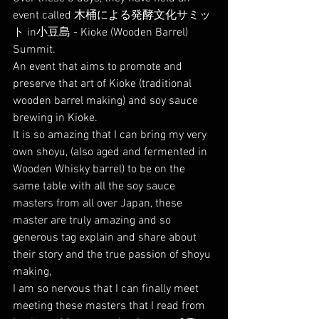
event called 木桶による発酵文化サミッ
ト in小豆島 - Kioke (Wooden Barrel) 
Summit. 
An event that aims to promote and 
preserve that art of Kioke (traditional 
wooden barrel making) and soy sauce 
brewing in Kioke. 
It is so amazing that I can bring my very 
own shoyu, (also aged and fermented in 
Wooden Whisky barrel) to be on the 
same table with all the soy sauce 
masters from all over Japan, these 
master are truly amazing and so 
generous tag explain and share about 
their story and the true passion of shoyu 
making, 
I am so nervous that I can finally meet 
meeting these masters that I read from 