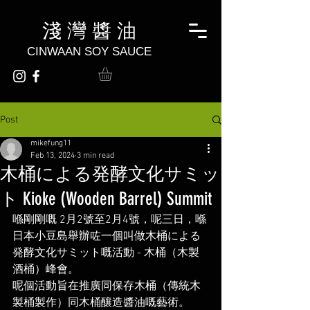
淺 灣 醬 油
CINWAAN SOY SAUCE
Post
mikefung11
Feb 13, 2024
3 min read
木桶による発酵文化サミッ
ト Kioke (Wooden Barrel) Summit
喺剛剛嘅 2月2號至2月4號，呢三日，喺
日本小豆島舉辦咗一個叫做木桶による
発酵文化サミット嘅活動 - 木桶（木製
酒桶）峰會。
呢個活動旨在推廣同保存木桶（傳統木
製桶製作）同木桶釀造醬油嘅藝術。